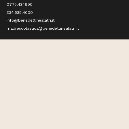
0775.434690
334.535.4000
info@benedettinealatri.it
madrescolastica@benedettinealatri.it