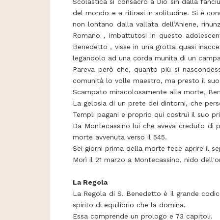
Scolastica si consacrò a Dio sin dalla fanciull
del mondo e a ritirasi in solitudine. Si è co
non lontano dalla vallata dell’Aniene, rin
Romano , imbattutosi in questo adolescente, 
Benedetto , visse in una grotta quasi inacce
legandolo ad una corda munita di un campa
Pareva però che, quanto più si nascondesse
comunità lo volle maestro, ma presto il suo 
Scampato miracolosamente alla morte, Benedet
La gelosia di un prete dei dintorni, che per
Templi pagani e proprio qui costruì il suo 
Da Montecassino lui che aveva creduto di po
morte avvenuta verso il 545.
Sei giorni prima della morte fece aprire il s
Morì il 21 marzo a Montecassino, nido dell'o
La Regola
La Regola di S. Benedetto è il grande codic
spirito di equilibrio che la domina.
Essa comprende un prologo e 73 capitoli.