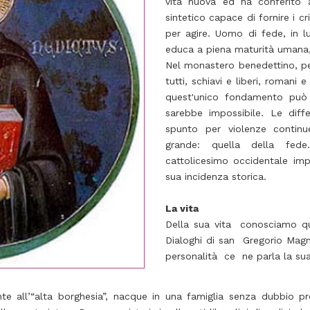
vita nuova ed ha conferito a
sintetico capace di fornire i cri
per agire. Uomo di fede, in lu
educa a piena maturità umana,
Nel monastero benedettino, pe
tutti, schiavi e liberi, romani e 
quest'unico fondamento può
sarebbe impossibile. Le dif
spunto per violenze contin
grande: quella della fede
cattolicesimo occidentale im
sua incidenza storica.
La vita
Della sua vita conosciamo qu
Dialoghi di san Gregorio Mag
personalità ce ne parla la su
nte all’“alta borghesia”, nacque in una famiglia senza dubbio p