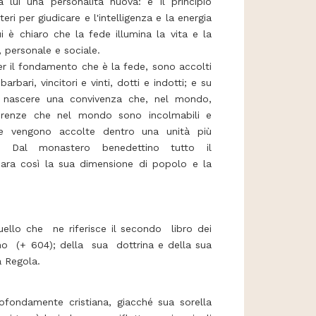
 lui una personalità nuova: è il principio
teri per giudicare e l'intelligenza e la energia
i è chiaro che la fede illumina la vita e la
 personale e sociale.
r il fondamento che è la fede, sono accolti
barbari, vincitori e vinti, dotti e indotti; e su
 nascere una convivenza che, nel mondo,
ferenze che nel mondo sono incolmabili e
ue vengono accolte dentro una unità più
. Dal monastero benedettino tutto il
para così la sua dimensione di popolo e la
ello che ne riferisce il secondo libro dei
no (+ 604); della sua dottrina e della sua
a Regola.
rofondamente cristiana, giacché sua sorella