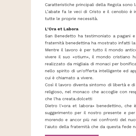
Caratteristiche principali della Regola sono l
L’abate fa le veci di Cristo e il cenobio 
tutte le proprie necessità.
L'Ora et Labora
San Benedetto ha testimoniato a pagani e a 
fraternità benedettina ha mostrato infatti 
Mentre il lavoro è per tutto il mondo antic
vivere il suo «otium», il mondo cristiano
realizzato da migliaia di monaci per bonifica
nello spirito di un'offerta intelligente ed 
cui è chiamato a vivere.
Così il lavoro diventa sintomo di libertà e d
religioso, nel monaco che accoglie con resp
che l'ha creata.dolcetti
Dietro l'«ora et labora» benedettino, che 
suggerimento per il nostro presente e per l
morendo e ancor più nei confronti del nuo
l'aiuto della fraternità che da questa fede n