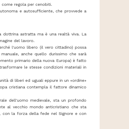
zio come regola per cenobiti.
 autonoma e autosufficiente, che provvede a
a dottrina astratta ma è una realtà viva. La
magine del lavoro.
rché l'uomo libero (il vero cittadino) possa
o manuale, anche quello durissimo che sarà
 elemento primario della nuova Europa) è fatto
trasformare le stesse condizioni materiali in
nità di liberi ed uguali eppure in un «ordine»
ropa cristiana contempla il fattore dinamico
morale dell'uomo medievale, sta un profondo
ronte al vecchio mondo anticristiano che sta
 con la forza della fede nel Signore e con