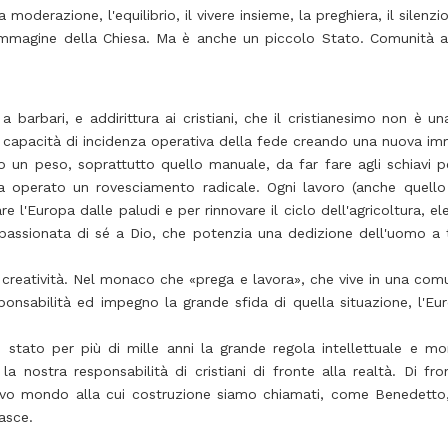
a moderazione, l'equilibrio, il vivere insieme, la preghiera, il silen
è immagine della Chiesa. Ma è anche un piccolo Stato. Comunità
barbari, e addirittura ai cristiani, che il cristianesimo non è un
la capacità di incidenza operativa della fede creando una nuova im
o un peso, soprattutto quello manuale, da far fare agli schiavi pe
 ha operato un rovesciamento radicale. Ogni lavoro (anche quell
re l'Europa dalle paludi e per rinnovare il ciclo dell'agricoltura,
appassionata di sé a Dio, che potenzia una dedizione dell'uomo a 
i creatività. Nel monaco che «prega e lavora», che vive in una comu
onsabilità ed impegno la grande sfida di quella situazione, l'Eu
è stato per più di mille anni la grande regola intellettuale e 
a nostra responsabilità di cristiani di fronte alla realtà. Di f
vo mondo alla cui costruzione siamo chiamati, come Benedetto,
asce.