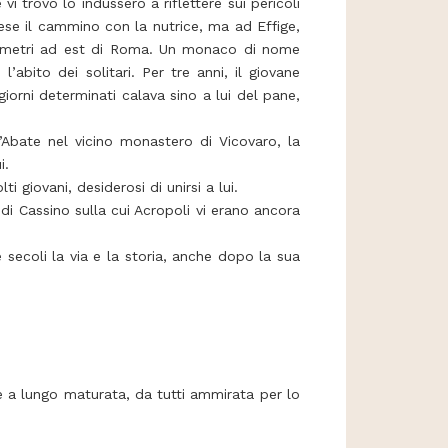
 vi trovò lo indussero a riflettere sui pericoli
prese il cammino con la nutrice, ma ad Effige,
hilometri ad est di Roma. Un monaco di nome
’abito dei solitari. Per tre anni, il giovane
iorni determinati calava sino a lui del pane,
’Abate nel vicino monastero di Vicovaro, la
i.
giovani, desiderosi di unirsi a lui.
di Cassino sulla cui Acropoli vi erano ancora
secoli la via e la storia, anche dopo la sua
e a lungo maturata, da tutti ammirata per lo