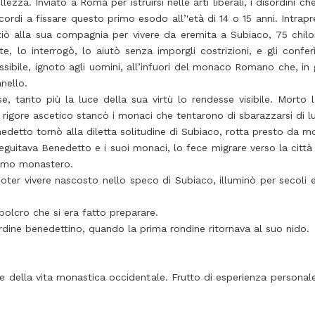
ezza. Inviato a Roma per istruirsi nelle arti liberali, i disordini che
ncordi a fissare questo primo esodo all’'età di 14 o 15 anni. Intra
unziò alla sua compagnia per vivere da eremita a Subiaco, 75 c
lo interrogò, lo aiutò senza imporgli costrizioni, e gli conferì l
ssibile, ignoto agli uomini, all’infuori del monaco Romano che, in g
nello.
, tanto più la luce della sua virtù lo rendesse visibile. Morto l
rigore ascetico stancò i monaci che tentarono di sbarazzarsi di lu
to tornò alla diletta solitudine di Subiaco, rotta presto da molti 
seguitava Benedetto e i suoi monaci, lo fece migrare verso la città 
primo monastero.
ter vivere nascosto nello speco di Subiaco, illuminò per secoli e 
epolcro che si era fatto preparare.
rdine benedettino, quando la prima rondine ritornava al suo nido.
e della vita monastica occidentale. Frutto di esperienza personal